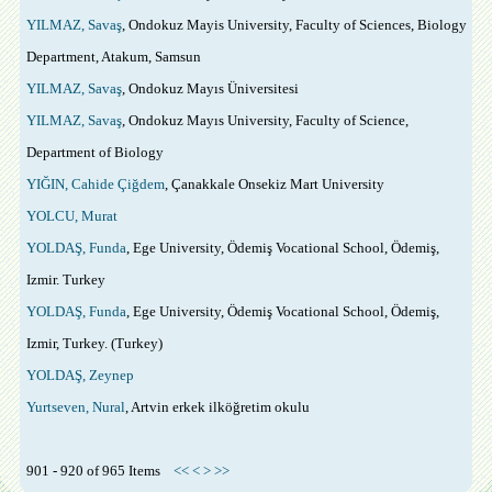
YILMAZ, Savaş
, Ondokuz Mayis University, Faculty of Sciences, Biology
Department, Atakum, Samsun
YILMAZ, Savaş
, Ondokuz Mayıs Üniversitesi
YILMAZ, Savaş
, Ondokuz Mayıs University, Faculty of Science,
Department of Biology
YIĞIN, Cahide Çiğdem
, Çanakkale Onsekiz Mart University
YOLCU, Murat
YOLDAŞ, Funda
, Ege University, Ödemiş Vocational School, Ödemiş,
Izmir. Turkey
YOLDAŞ, Funda
, Ege University, Ödemiş Vocational School, Ödemiş,
Izmir, Turkey. (Turkey)
YOLDAŞ, Zeynep
Yurtseven, Nural
, Artvin erkek ilköğretim okulu
901 - 920 of 965 Items
<<
<
>
>>