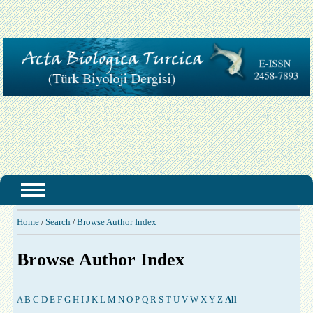
Home
Search
Browse Author Index
/
/
Browse Author Index
A
B
C
D
E
F
G
H
I
J
K
L
M
N
O
P
Q
R
S
T
U
V
W
X
Y
Z
All