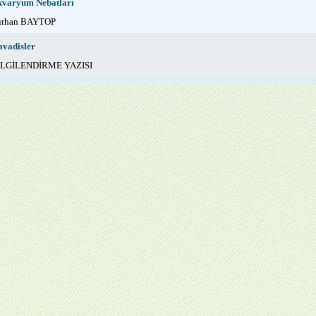
varyum Nebatları
urhan BAYTOP
vadisler
İLGİLENDİRME YAZISI