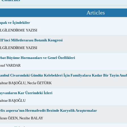
Articles
pak ve İçindekiler
İLGİLENDİRME YAZISI
II’inci Milletlerarası Botanik Kongresi
İLGİLENDİRME YAZISI
bat Büyüme Hormaonları ve Genel Özellikleri
usuf VARDAR
tanbul Civarındaki Gündüz Kelebekleri İçin Familyalara Kadar Bir Tayin Anah
uhtar BAŞOĞLU, Necla ÖZTÜRK
yvanların Kar Üzerindeki İzleri
uhtar BAŞOĞLU
lix aspersa’nın Hermafrodit Bezinde Karyolik Araştırmalar
ükran ÖZEN, Nezihe BALAY