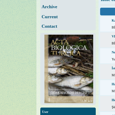
Archive
Current
Ka
Contact
B
VI
B
Ne
Y
İs
M
Ha
M
He
Ş
User