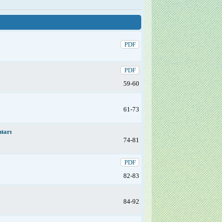
PDF
PDF
59-60
61-73
tarı
74-81
PDF
82-83
84-92