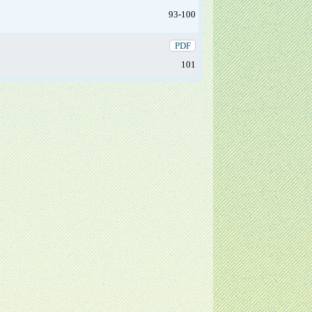
93-100
PDF
101