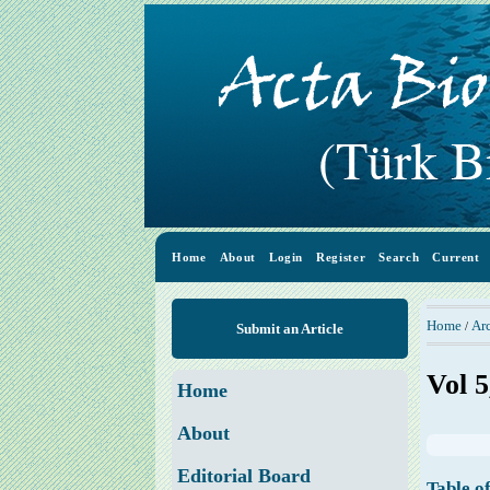
Home
About
Login
Register
Search
Current
Home
Ar
/
Submit an Article
Vol 5
Home
About
Editorial Board
Table o