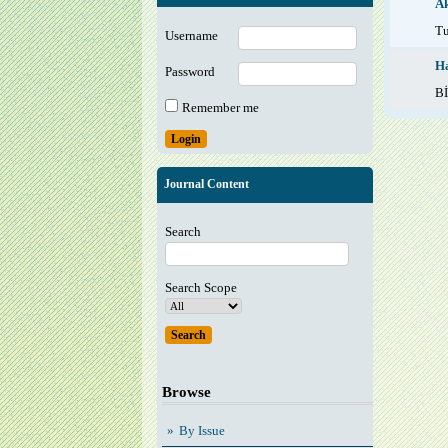
Ak
T
Username
Ha
Password
B
Remember me
Journal Content
Search
Search Scope
Browse
By Issue