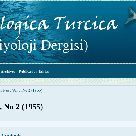
Archives
Publication Ethics
chives
Vol 5, No 2 (1955)
/
, No 2 (1955)
f Contents