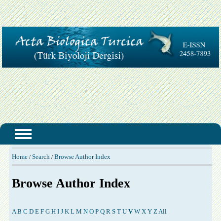
Home
Search
Browse Author Index
/
/
Browse Author Index
A
B
C
D
E
F
G
H
I
J
K
L
M
N
O
P
Q
R
S
T
U
V
W
X
Y
Z
All