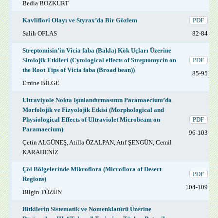
Bedia BOZKURT
Kavliflori Olayı ve Styrax’da Bir Gözlem
PDF
Salih OFLAS
82-84
Streptomisin’in Vicia faba (Bakla) Kök Uçları Üzerine
Sitolojik Etkileri (Cytological effects of Streptomycin on
PDF
the Root Tips of Vicia faba (Broad bean))
85-95
Emine BİLGE
Ultraviyole Nokta Işınlandırmasının Paramaecium’da
Morfolojik ve Fizyolojik Etkisi (Morphological and
Physiological Effects of Ultraviolet Microbeam on
PDF
Paramaecium)
96-103
Çetin ALGÜNEŞ, Atilla ÖZALPAN, Atıf ŞENGÜN, Cemil
KARADENİZ
Çöl Bölgelerinde Mikroflora (Microflora of Desert
PDF
Regions)
104-109
Bilgin TÖZÜN
Bitkilerin Sistematik ve Nomenklatürü Üzerine