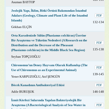
Asuman BAYTOP
Jeolojik Yapı, İklim, Bitki Örtüsü Bakımından İstanbul
Adaları (Geology, Climate and Plant Life of the Istanbul
PDF
Islands)
132-134
Gökhan ELÇİN
Orta Karadenizde Sülün (Phasianus colchicus) Üzerine
Bir Araştırma ve Tüketim Nedenleri (A Research on the
PDF
Distribution and the Decrease of the Pheasant
135-138
(Phasianus colchicus) in the Middle Black Sea Region)
Seyhan TOPÇUOĞLU
Chironomus’un Deney Hayvanı Olarak Kullanılışı (The
PDF
Use of Chironomus as an Experimental Animal)
139-145
Yener KARPUZOĞLU, Atıf ŞENGÜN
Böcek Kanadının Antibakteriyal Etkisi
PDF
Adile BURUŞUK
146-148
İzmit Körfezi Sularında Yapılan Bakteriyolojik Bir
Araştırma (A Bacteriological Analysis of Sea-Water in
PDF