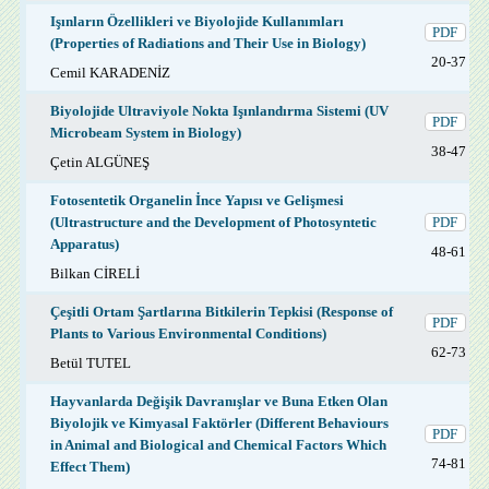
Işınların Özellikleri ve Biyolojide Kullanımları
PDF
(Properties of Radiations and Their Use in Biology)
20-37
Cemil KARADENİZ
Biyolojide Ultraviyole Nokta Işınlandırma Sistemi (UV
PDF
Microbeam System in Biology)
38-47
Çetin ALGÜNEŞ
Fotosentetik Organelin İnce Yapısı ve Gelişmesi
(Ultrastructure and the Development of Photosyntetic
PDF
Apparatus)
48-61
Bilkan CİRELİ
Çeşitli Ortam Şartlarına Bitkilerin Tepkisi (Response of
PDF
Plants to Various Environmental Conditions)
62-73
Betül TUTEL
Hayvanlarda Değişik Davranışlar ve Buna Etken Olan
Biyolojik ve Kimyasal Faktörler (Different Behaviours
PDF
in Animal and Biological and Chemical Factors Which
74-81
Effect Them)