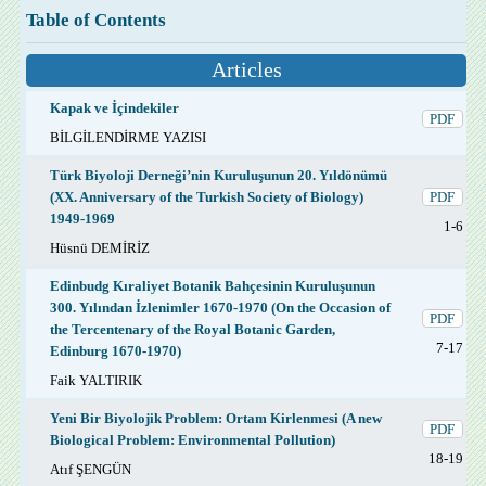
Table of Contents
Articles
Kapak ve İçindekiler
PDF
BİLGİLENDİRME YAZISI
Türk Biyoloji Derneği’nin Kuruluşunun 20. Yıldönümü
(XX. Anniversary of the Turkish Society of Biology)
PDF
1949-1969
1-6
Hüsnü DEMİRİZ
Edinbudg Kıraliyet Botanik Bahçesinin Kuruluşunun
300. Yılından İzlenimler 1670-1970 (On the Occasion of
PDF
the Tercentenary of the Royal Botanic Garden,
7-17
Edinburg 1670-1970)
Faik YALTIRIK
Yeni Bir Biyolojik Problem: Ortam Kirlenmesi (A new
PDF
Biological Problem: Environmental Pollution)
18-19
Atıf ŞENGÜN