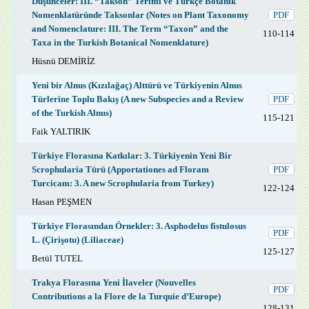
Düşünceler: III. “Takson” Terimi ve Türkçe Botanik
Nomenklatüründe Taksonlar (Notes on Plant Taxonomy
PDF
and Nomenclature: III. The Term “Taxon” and the
110-114
Taxa in the Turkish Botanical Nomenklature)
Hüsnü DEMİRİZ
Yeni bir Alnus (Kızılağaç) Alttürü ve Türkiyenin Alnus
Türlerine Toplu Bakış (A new Subspecies and a Review
PDF
of the Turkish Alnus)
115-121
Faik YALTIRIK
Türkiye Florasına Katkılar: 3. Türkiyenin Yeni Bir
Scrophularia Türü (Apportationes ad Floram
PDF
Turcicam: 3. A new Scrophularia from Turkey)
122-124
Hasan PEŞMEN
Türkiye Florasından Örnekler: 3. Asphodelus fistulosus
PDF
L. (Çirişotu) (Liliaceae)
125-127
Betül TUTEL
Trakya Florasına Yeni İlaveler (Nouvelles
PDF
Contributions a la Flore de la Turquie d’Europe)
128-131